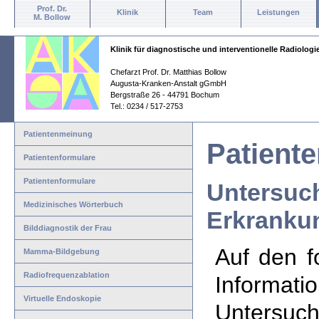
Prof. Dr.
Klinik
Team
Leistungen
M. Bollow
Klinik für diagnostische und interventionelle Radiologi
Chefarzt Prof. Dr. Matthias Bollow
Augusta-Kranken-Anstalt gGmbH
Bergstraße 26 - 44791 Bochum
Tel.: 0234 / 517-2753
Patientenmeinung
Patiente
Patientenformulare
Patientenformulare
Untersuc
Medizinisches Wörterbuch
Erkranku
Bilddiagnostik der Frau
Auf den f
Mamma-Bildgebung
Radiofrequenzablation
Inform
Virtuelle Endoskopie
Untersuc