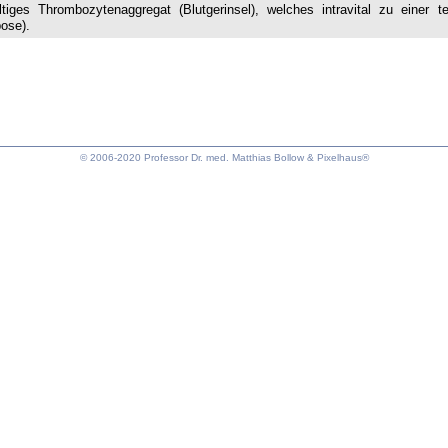
altiges Thrombozytenaggregat (Blutgerinsel), welches intravital zu ein
ose).
© 2006-2020 Professor Dr. med. Matthias Bollow &
Pixelhaus®