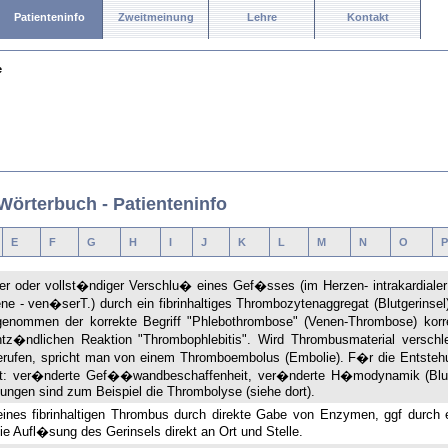
Patienteninfo
Zweitmeinung
Lehre
Kontakt
e
Wörterbuch - Patienteninfo
E
F
G
H
I
J
K
L
M
N
O
P
er oder vollst�ndiger Verschlu� eines Gef�sses (im Herzen- intrakardialer T.;
ene - ven�serT.) durch ein fibrinhaltiges Thrombozytenaggregat (Blutgerins
genommen der korrekte Begriff "Phlebothrombose" (Venen-Thrombose) korr
ntz�ndlichen Reaktion "Thrombophlebitis". Wird Thrombusmaterial versch
erufen, spricht man von einem Thromboembolus (Embolie). F�r die Entstehu
t: ver�nderte Gef��wandbeschaffenheit, ver�nderte H�modynamik (Blut
ungen sind zum Beispiel die Thrombolyse (siehe dort).
ines fibrinhaltigen Thrombus durch direkte Gabe von Enzymen, ggf durch e
die Aufl�sung des Gerinsels direkt an Ort und Stelle.