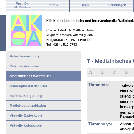
Prof. Dr.
Klinik
Team
Leistungen
M. Bollow
Klinik für diagnostische und interventionelle Radiologi
Chefarzt Prof. Dr. Matthias Bollow
Augusta-Kranken-Anstalt gGmbH
Bergstraße 26 - 44791 Bochum
Tel.: 0234 / 517-2753
Patientenmeinung
T - Medizinisches 
Patientenformulare
A
B
C
D
Medizinisches Wörterbuch
Thrombose
Teilweis
Bilddiagnostik der Frau
einer V
Mamma-Bildgebung
streng 
einer e
Radiofrequenzablation
hervorg
gemach
Virtuelle Endoskopie
Behandl
Thrombolyse
Abbau e
Virtuelle Koloskopie
erfolgt 