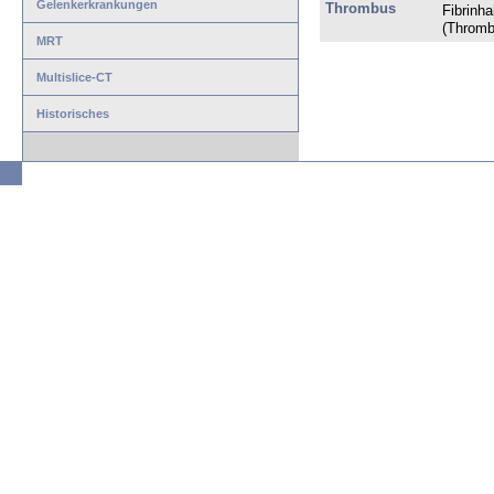
Gelenkerkrankungen
Thrombus
Fibrinh
(Thromb
MRT
Multislice-CT
Historisches