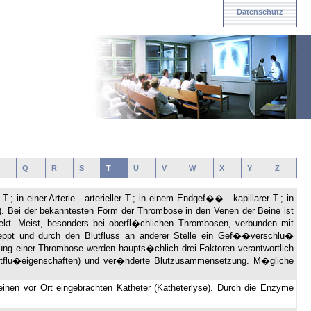
Datenschutz
Q
R
S
T
U
V
W
X
Y
Z
 in einer Arterie - arterieller T.; in einem Endgef�� - kapillarer T.; in
el). Bei der bekanntesten Form der Thrombose in den Venen der Beine ist
ekt. Meist, besonders bei oberfl�chlichen Thrombosen, verbunden mit
leppt und durch den Blutfluss an anderer Stelle ein Gef��verschlu�
ng einer Thrombose werden haupts�chlich drei Faktoren verantwortlich
flu�eigenschaften) und ver�nderte Blutzusammensetzung. M�gliche
inen vor Ort eingebrachten Katheter (Katheterlyse). Durch die Enzyme