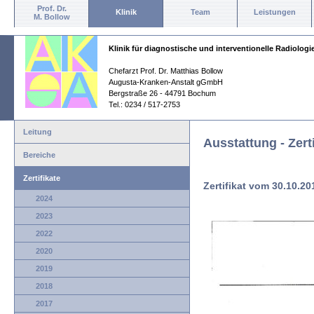
Prof. Dr.
Klinik
Team
Leistungen
M. Bollow
Klinik für diagnostische und interventionelle Radiologi
Chefarzt Prof. Dr. Matthias Bollow
Augusta-Kranken-Anstalt gGmbH
Bergstraße 26 - 44791 Bochum
Tel.: 0234 / 517-2753
Leitung
Ausstattung - Zerti
Bereiche
Zertifikate
Zertifikat vom 30.10.20
2024
2023
2022
2020
2019
2018
2017