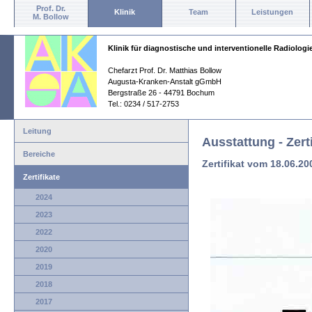
Prof. Dr.
Klinik
Team
Leistungen
M. Bollow
Klinik für diagnostische und interventionelle Radiologi
Chefarzt Prof. Dr. Matthias Bollow
Augusta-Kranken-Anstalt gGmbH
Bergstraße 26 - 44791 Bochum
Tel.: 0234 / 517-2753
Leitung
Ausstattung - Zerti
Bereiche
Zertifikat vom 18.06.20
Zertifikate
2024
2023
2022
2020
2019
2018
2017