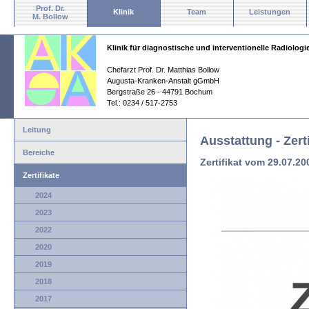
Prof. Dr.
Klinik
Team
Leistungen
M. Bollow
Klinik für diagnostische und interventionelle Radiologi
Chefarzt Prof. Dr. Matthias Bollow
Augusta-Kranken-Anstalt gGmbH
Bergstraße 26 - 44791 Bochum
Tel.: 0234 / 517-2753
Leitung
Ausstattung - Zerti
Bereiche
Zertifikat vom 29.07.20
Zertifikate
2024
2023
2022
2020
2019
2018
2017