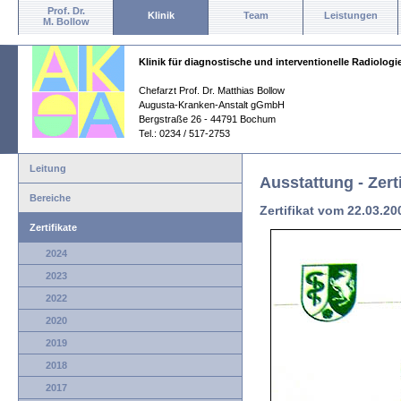
Prof. Dr.
Klinik
Team
Leistungen
M. Bollow
Klinik für diagnostische und interventionelle Radiologi
Chefarzt Prof. Dr. Matthias Bollow
Augusta-Kranken-Anstalt gGmbH
Bergstraße 26 - 44791 Bochum
Tel.: 0234 / 517-2753
Leitung
Ausstattung - Zerti
Bereiche
Zertifikat vom 22.03.20
Zertifikate
2024
2023
2022
2020
2019
2018
2017